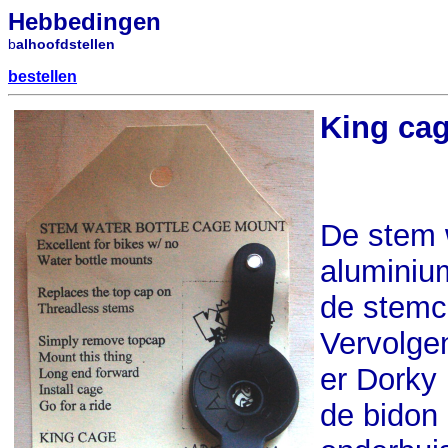
Hebbedingen
b
alhoofdstellen
bestellen
King ca
De stem 
aluminium
de stemc
Vervolgen
er Dorky 
de bidon 