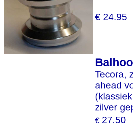
€ 24.95
Balhoo
Tecora,
ahead vo
(klassiek
zilver gep
27.50
€