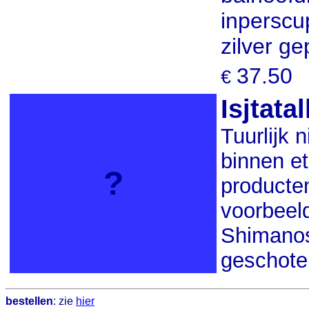
inperscu
zilver gep
37.50
€
Isjtata
Tuurlijk n
binnen e
?
producten
voorbeeld
Shimanos
geschoten
bestellen
: zie
hier