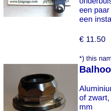
onderbuis
een paar
een insta
€ 11.50
*) this n
Balhoo
Aluminiu
of zwart,
mm